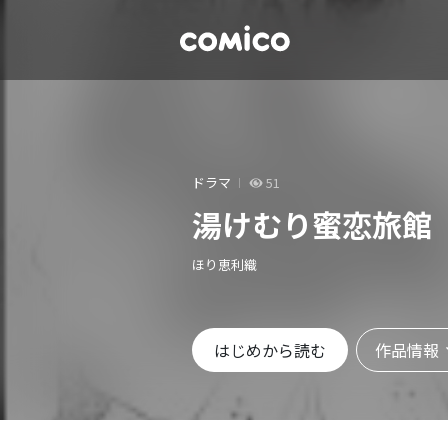
ドラマ
51
湯けむり蜜恋旅館
ほり恵利織
作品情報
はじめから読む