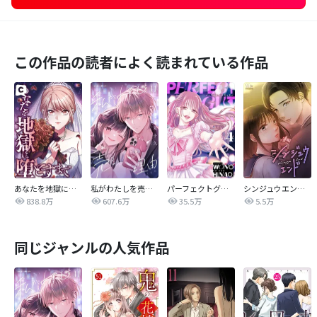
この作品の読者によく読まれている作品
あなたを地獄に堕とすまで
私がわたしを売る理由
パーフェクトグリッター
シンジュウエンド【タテヨミ】
838.8万
607.6万
35.5万
5.5万
同じジャンルの人気作品