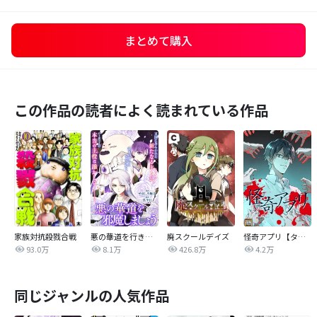
まとめて購入
この作品の読者によく読まれている作品
家族対抗殺戮合戦
悪の華道を行きましょう
廃スクールデイズ
怪奇アプリ【タテヨミ】
93.0万
8.1万
426.8万
4.2万
同じジャンルの人気作品