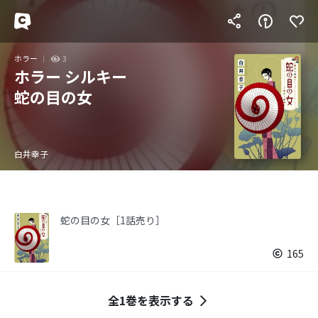
ホラー
3
ホラー シルキー
蛇の目の女
白井幸子
蛇の目の女［1話売り］
165
全1巻を表示する