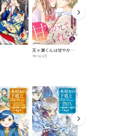
天ヶ瀬くんは甘やかしてくれない。
奏のララ
56.4万
5.2万