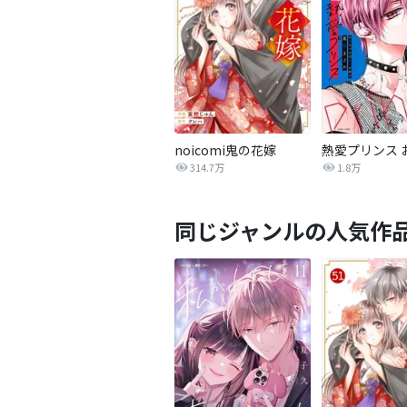
noicomi鬼の花嫁
314.7万
1.8万
同じジャンルの人気作