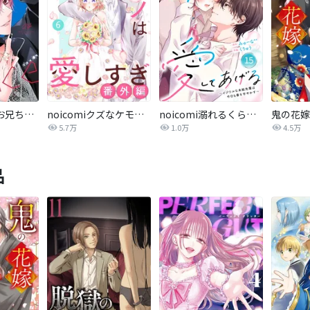
熱愛プリンス お兄ちゃんはキミが好き
noicomiクズなケモノは愛しすぎ
noicomi溺れるくらいに、愛してあげる～イジワルな未紘先輩は今日も番を甘やかす～
鬼の花嫁
5.7万
1.0万
4.5万
品