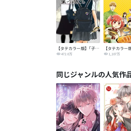
【タテカラー版】｢子供を殺してください｣という親たち
472.0万
1,107万
同じジャンルの人気作