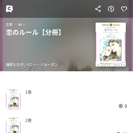
恋愛
9
恋のルール【分冊】
福原ヒロ子, ペニー・ジョーダン
1巻
0
2巻