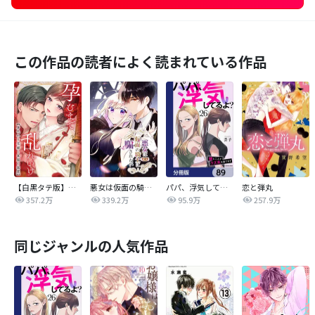
この作品の読者によく読まれている作品
【白黒タテ版】孕むまで乱れいけ～身代わり花嫁と軍服の猛愛
悪女は仮面の騎士に騙されない
パパ、浮気してるよ？娘と二人でクズ夫を捨てます【分冊版】
恋と弾丸
357.2万
339.2万
95.9万
257.9万
同じジャンルの人気作品