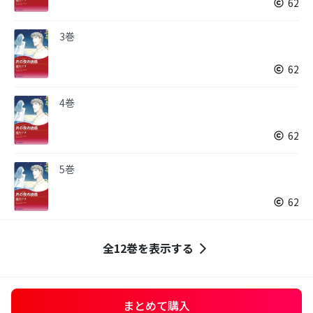
62
3巻
62
4巻
62
5巻
62
全12巻を表示する
まとめて購入