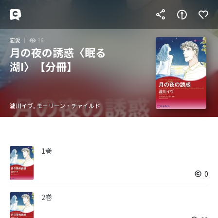
恋愛
16
月の夜の誘惑〈眠る
湖I〉【分冊】
瀧川イヴ, モーリーン・チャイルド
1巻
0
2巻