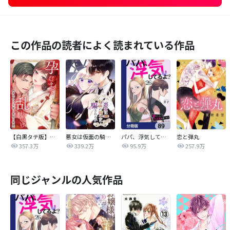
この作品の読者によく読まれている作品
【白黒タテ版】孕むまで乱れいけ～身代わり花嫁と軍服の猛愛
悪女は仮面の騎士に騙されない
パパ、浮気してるよ？娘と二人でクズ夫を捨てます【分冊版】
恋と弾丸
357.3万
339.2万
95.9万
257.9万
同じジャンルの人気作品