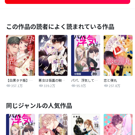
この作品の読者によく読まれている作品
【白黒タテ版】孕むまで乱れいけ～身代わり花嫁と軍服の猛愛
悪女は仮面の騎士に騙されない
パパ、浮気してるよ？娘と二人でクズ夫を捨てます【分冊版】
恋と弾丸
357.1万
339.2万
95.9万
257.8万
同じジャンルの人気作品