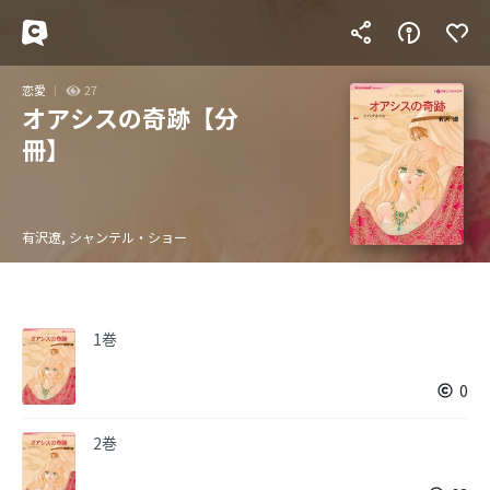
恋愛
27
オアシスの奇跡【分
冊】
有沢遼, シャンテル・ショー
1巻
0
2巻