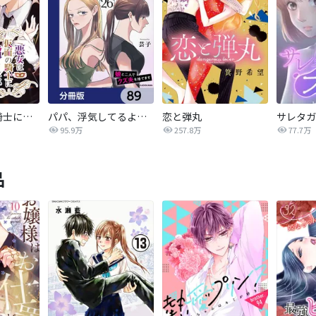
悪女は仮面の騎士に騙されない
パパ、浮気してるよ？娘と二人でクズ夫を捨てます【分冊版】
恋と弾丸
95.9万
257.8万
77.7万
品