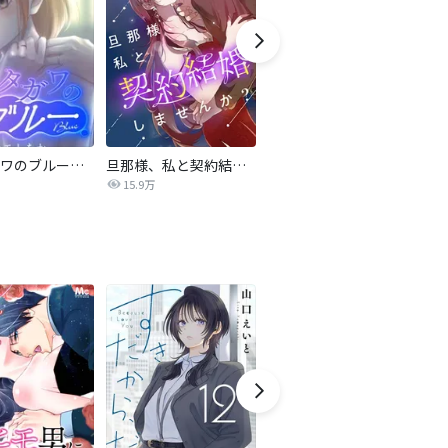
サレタガワのブルー【タテヨミ】
旦那様、私と契約結婚しませんか？【タテヨミ】
私の中に傾国の悪女がいますが、絶対に国は滅ぼしません！【タテヨミ】
15.9万
9,697