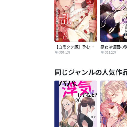
【白黒タテ版】孕むまで乱れいけ～身代わり花嫁と軍服の猛愛
357.1万
339.2万
同じジャンルの人気作