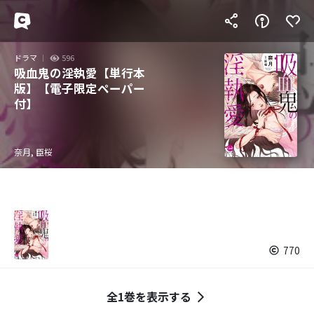
ドラマ
596
吸血鬼の淫執愛【単行本
版】【電子限定ペーパー
付】
奈月, 臣桜
770
全1巻を表示する