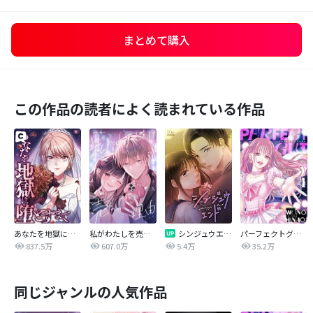
まとめて購入
この作品の読者によく読まれている作品
あなたを地獄に堕とすまで
私がわたしを売る理由
シンジュウエンド【タテヨミ】
パーフェクトグリッター
837.5万
607.0万
5.4万
35.2万
同じジャンルの人気作品