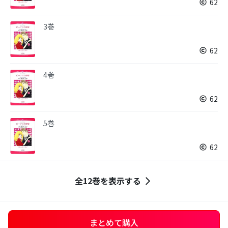
62
3巻
62
4巻
62
5巻
62
全12巻を表示する
まとめて購入