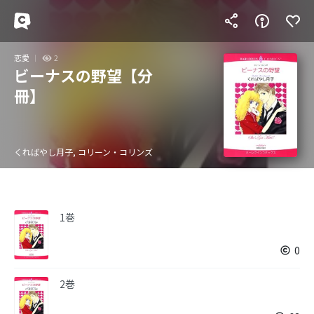
恋愛
2
ビーナスの野望【分
冊】
くればやし月子, コリーン・コリンズ
1巻
0
2巻