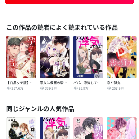
この作品の読者によく読まれている作品
【白黒タテ版】孕むまで乱れいけ～身代わり花嫁と軍服の猛愛
悪女は仮面の騎士に騙されない
パパ、浮気してるよ？娘と二人でクズ夫を捨てます【分冊版】
恋と弾丸
357.6万
339.3万
95.9万
257.9万
同じジャンルの人気作品