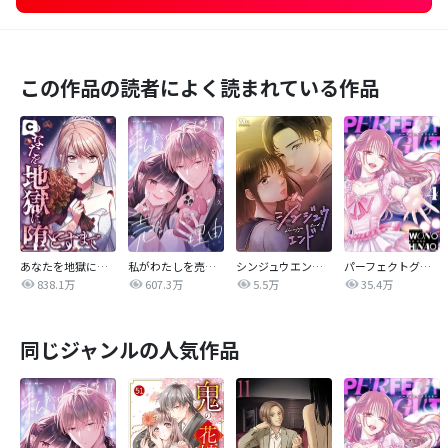
この作品の読者によく読まれている作品
あなたを地獄に堕とすまで
私がわたしを売る理由
シンジュウエンド【タテヨミ】
パーフェクトグリッター
838.1万
607.3万
5.5万
35.4万
同じジャンルの人気作品