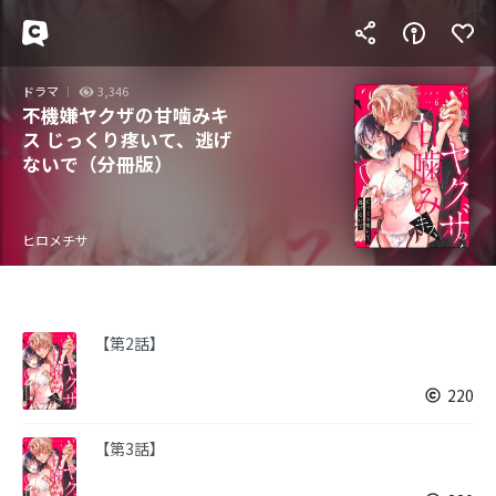
ドラマ
3,346
不機嫌ヤクザの甘噛みキ
ス じっくり疼いて、逃げ
ないで（分冊版）
ヒロメチサ
【第2話】
220
【第3話】