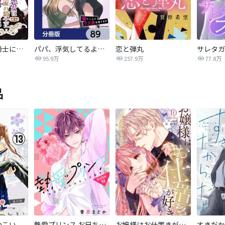
悪女は仮面の騎士に騙されない
パパ、浮気してるよ？娘と二人でクズ夫を捨てます【分冊版】
恋と弾丸
95.9万
257.9万
77.8万
品
つこい
熱愛プリンス お兄ちゃんはキミが好き
お嬢様はお仕置きが好き
すきだか