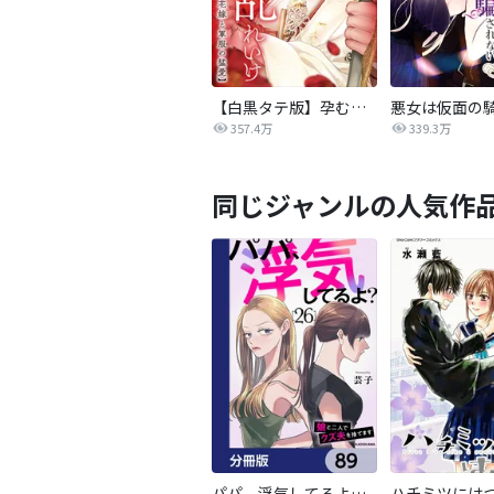
【白黒タテ版】孕むまで乱れいけ～身代わり花嫁と軍服の猛愛
357.4万
339.3万
同じジャンルの人気作
パパ、浮気してるよ？娘と二人でクズ夫を捨てます【分冊版】
ハチミツには