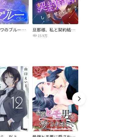
サレタガワのブルー【タテヨミ】
旦那様、私と契約結婚しませんか？【タテヨミ】
私の中に傾国の悪女がいますが、絶対に国は滅ぼしません！【タテヨミ】
15.9万
9,697
ら、だよ
最強ヒモ男に愛されまして
おとなの初恋【マイクロ】