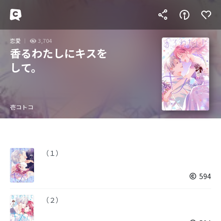
恋愛
3,704
香るわたしにキスを
して。
壱コトコ
（１）
594
（２）