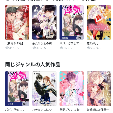
【白黒タテ版】孕むまで乱れいけ～身代わり花嫁と軍服の猛愛
悪女は仮面の騎士に騙されない
パパ、浮気してるよ？娘と二人でクズ夫を捨てます【分冊版】
恋と弾丸
357.6万
339.3万
95.9万
257.9万
同じジャンルの人気作品
パパ、浮気してるよ？娘と二人でクズ夫を捨てます【分冊版】
ハチミツにはつこい
熱愛プリンス お兄ちゃんはキミが好き
お嬢様はお仕置きが好き