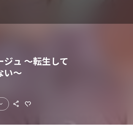
ージュ ～転生して
ない～