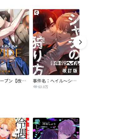
ワイドオープン【改訂版】
事件名：へイル～シャチの狩り方～【改訂版】
亡種【改訂版】
63.0万
243.1万