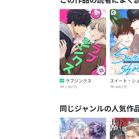
ラブジンクス
スイート・シ
1,667万
448.3万
同じジャンルの人気作