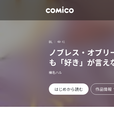
BL
41
ノブレス・オブリ
も「好き」が言え
榛名ハル
作品情報
はじめから読む