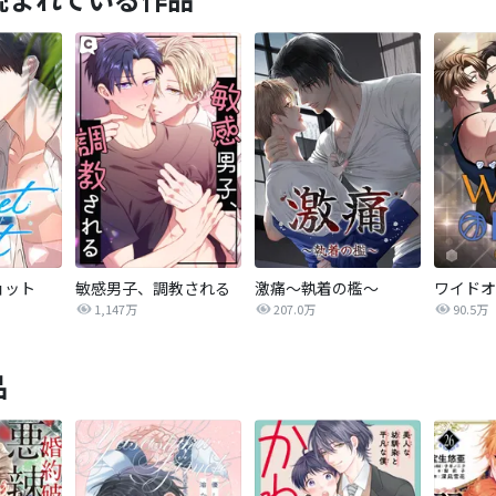
ョット
敏感男子、調教される
激痛～執着の檻～
1,147万
207.0万
90.5万
品