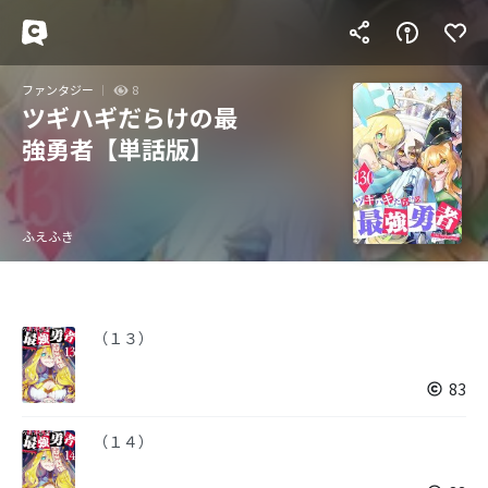
ファンタジー
8
ツギハギだらけの最
強勇者【単話版】
ふえふき
（１３）
83
（１４）