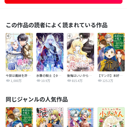
この作品の読者によく読まれている作品
今世は義妹を許しません
氷華の騎士【タテヨミ】
後悔はいいから殺してください
【マンガ】本好きの下剋上 第四部
1,000万
10.9万
815.4万
125.2万
同じジャンルの人気作品