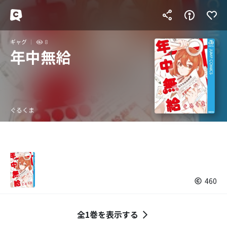
ギャグ
8
年中無給
ぐるくま
460
全1巻を表示する