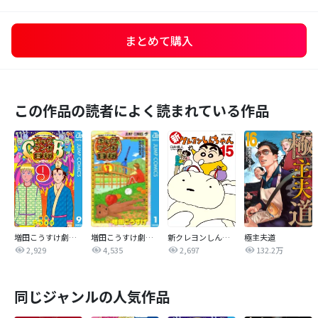
まとめて購入
この作品の読者によく読まれている作品
増田こうすけ劇場 ギャグマンガ日和GB
増田こうすけ劇場 ギャグマンガ日和
新クレヨンしんちゃん
極主夫道
2,929
4,535
2,697
132.2万
同じジャンルの人気作品