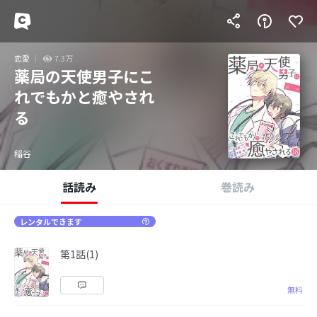
恋愛
7.3万
薬局の天使男子にこ
れでもかと癒やされ
る
稲谷
話読み
巻読み
レンタルできます
第1話(1)
無料