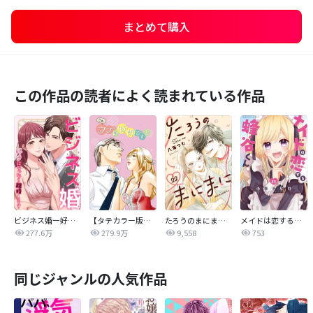
まとめて購入
この作品の読者によく読まれている作品
ビジネス婚ー好きになったら離婚しますー
【タテカラー版】さぁ、ラブの時間です！
たろうのまにまに【単話】
メイドは恋する蜂谷くん【マイクロ】
277.6万
279.9万
9,558
753
同じジャンルの人気作品