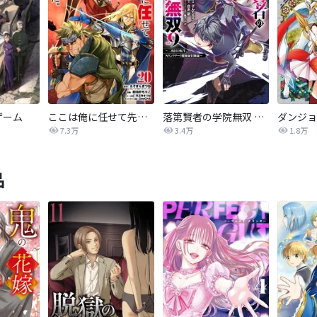
ゲーム
ここは俺に任せて先に行けと言ってから10年がたったら伝説になっていた。
落第賢者の学院無双 ～二度目の転生、Ｓランクチート魔術師冒険録～
7.3万
3.4万
1.8万
品