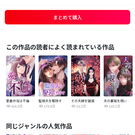
まとめて購入
この作品の読者によく読まれている作品
愛妻弁当は不倫に含まれますか？
監視夫を駆除するまで
その夫婦を破滅させるまで
夫の裏垢を覗いてみたら
416.0万
170.0万
15.3万
130.1万
同じジャンルの人気作品