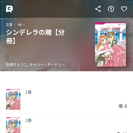
恋愛
2
シンデレラの賭【分
冊】
佐柄きょうこ, キャシー・ヤードリー
1巻
0
2巻