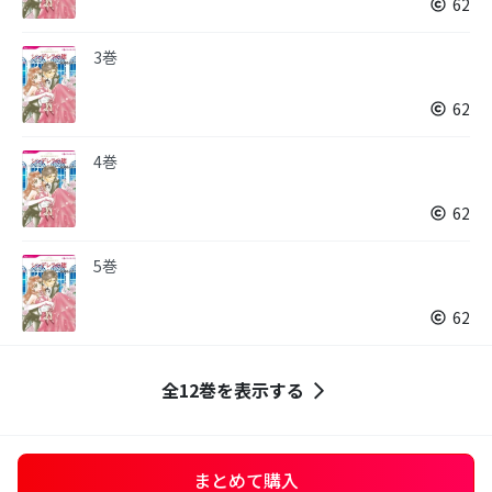
62
3巻
62
4巻
62
5巻
62
全12巻を表示する
まとめて購入