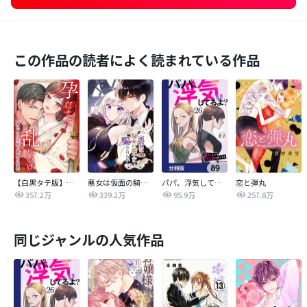
この作品の読者によく読まれている作品
【白黒タテ版】孕むまで乱れいけ～身代わり花嫁と軍服の猛愛
悪女は仮面の騎士に騙されない
パパ、浮気してるよ？娘と二人でクズ夫を捨てます【分冊版】
恋と弾丸
357.2万
339.2万
95.9万
257.8万
同じジャンルの人気作品