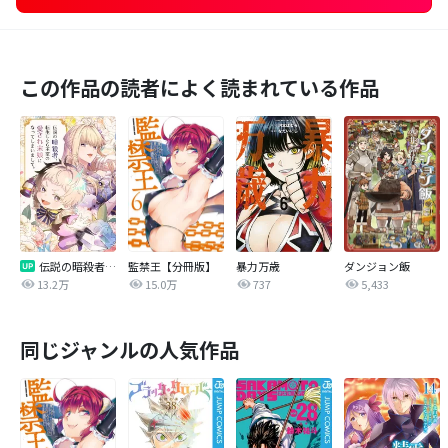
この作品の読者によく読まれている作品
伝説の暗殺者、転生したら王家の愛され末娘になってしまいまして。【タテヨミ】
監禁王【分冊版】
暴力万歳
ダンジョン飯
13.2万
15.0万
737
5,433
同じジャンルの人気作品