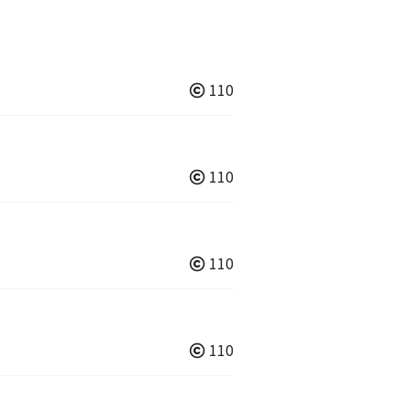
110
110
110
110