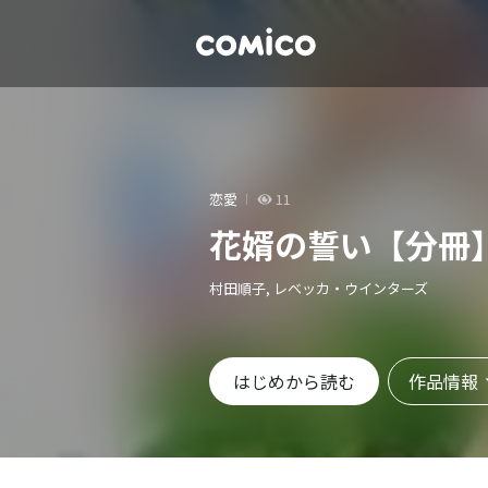
恋愛
11
花婿の誓い【分冊
村田順子, レベッカ・ウインターズ
作品情報
はじめから読む