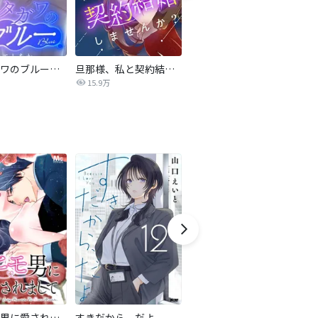
サレタガワのブルー【タテヨミ】
旦那様、私と契約結婚しませんか？【タテヨミ】
私の中に傾国の悪女がいますが、絶対に国は滅ぼしません！【タテヨミ】
15.9万
9,697
最強ヒモ男に愛されまして
すきだから、だよ
おとなの初恋【マイクロ】