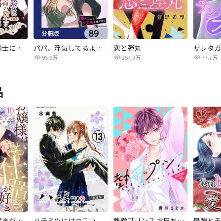
悪女は仮面の騎士に騙されない
パパ、浮気してるよ？娘と二人でクズ夫を捨てます【分冊版】
恋と弾丸
95.9万
257.9万
77.7万
品
お嬢様はお仕置きが好き
ハチミツにはつこい
熱愛プリンス お兄ちゃんはキミが好き