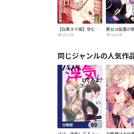
【白黒タテ版】孕むまで乱れいけ～身代わり花嫁と軍服の猛愛
357.3万
339.3万
同じジャンルの人気作
パパ、浮気してるよ？娘と二人でクズ夫を捨てます【分冊版】