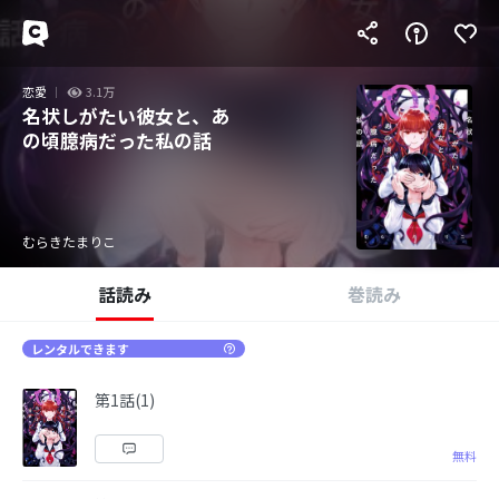
恋愛
3.1万
名状しがたい彼女と、あ
の頃臆病だった私の話
むらきたまりこ
話読み
巻読み
レンタルできます
第1話(1)
無料