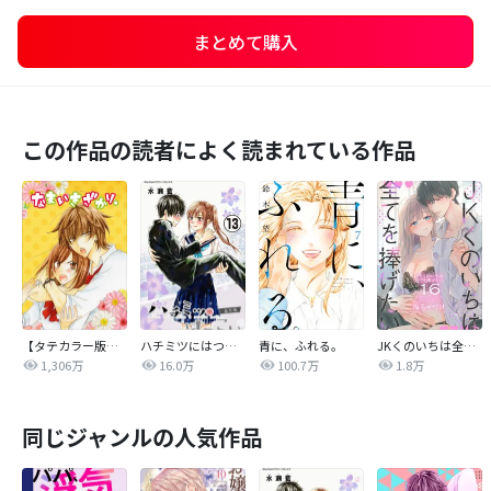
まとめて購入
この作品の読者によく読まれている作品
【タテカラー版】なまいきざかり。
ハチミツにはつこい
青に、ふれる。
JKくのいちは全てを捧げたい
1,306万
16.0万
100.7万
1.8万
同じジャンルの人気作品