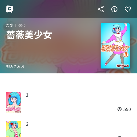
恋愛
0
薔薇美少女
柳沢きみお
1
550
2