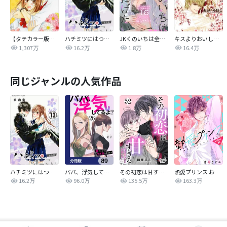
【タテカラー版】なまいきざかり。
ハチミツにはつこい
JKくのいちは全てを捧げたい
キスよりおいしいっ！
1,307万
16.2万
1.8万
16.4万
同じジャンルの人気作品
ハチミツにはつこい
パパ、浮気してるよ？娘と二人でクズ夫を捨てます【分冊版】
その初恋は甘すぎる～恋愛処女には刺激が強い～
熱愛プリンス お兄ちゃんはキミが好き
16.2万
96.0万
135.5万
163.3万