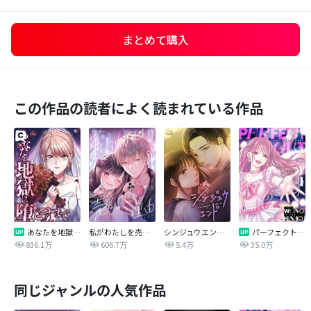
まとめて購入
この作品の読者によく読まれている作品
あなたを地獄に堕とすまで
私がわたしを売る理由
シンジュウエンド【タテヨミ】
パーフェクトグリッター
836.1万
606.7万
5.4万
35.0万
同じジャンルの人気作品