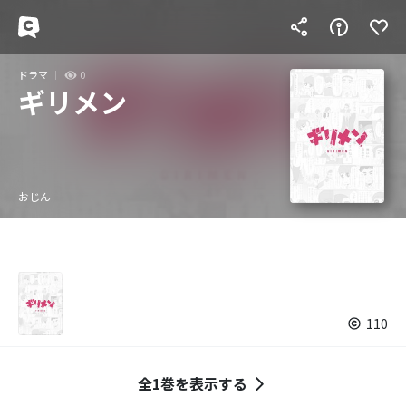
ドラマ
0
ギリメン
おじん
110
全1巻を表示する