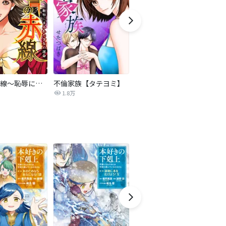
復讐の赤線～恥辱にまみれた少女の運命～【タテヨミ】
不倫家族【タテヨミ】
セフレの品格―プライド―
1.8万
306.3万