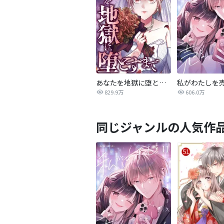
あなたを地獄に堕とすまで
私がわたしを
829.9万
606.0万
同じジャンルの人気作