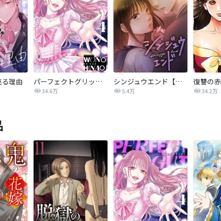
売る理由
パーフェクトグリッター
シンジュウエンド【タテヨミ】
34.6万
5.4万
34.2万
品