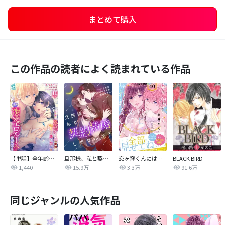
まとめて購入
この作品の読者によく読まれている作品
【単話】全年齢向け乙女ゲームの世界に転生した悪役令嬢は図らずも溺愛エロルートを解放する
旦那様、私と契約結婚しませんか？【タテヨミ】
恋ヶ窪くんにはじめてを奪われました 分冊版
BLACK BIRD
1,440
15.9万
3.3万
91.6万
同じジャンルの人気作品