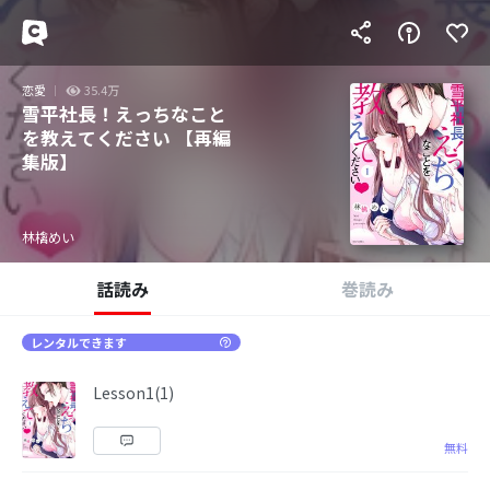
恋愛
35.4万
雪平社長！えっちなこと
を教えてください 【再編
集版】
林檎めい
話読み
巻読み
レンタルできます
Lesson1(1)
無料