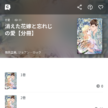
恋愛
89
消えた花嫁と忘れじ
の愛【分冊】
篠原正美, ジョアン・ロック
1巻
0
2巻