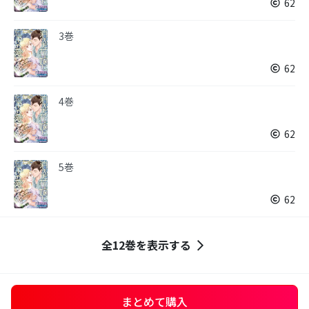
62
3巻
62
4巻
62
5巻
62
全12巻を表示する
まとめて購入