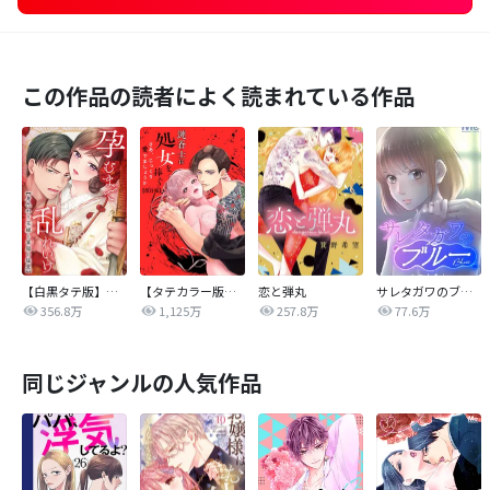
この作品の読者によく読まれている作品
【白黒タテ版】孕むまで乱れいけ～身代わり花嫁と軍服の猛愛
【タテカラー版】漣蒼士に処女を捧ぐ～さあ、じっくり愛でましょうか
恋と弾丸
サレタガワのブルー【タテヨミ】
356.8万
1,125万
257.8万
77.6万
同じジャンルの人気作品