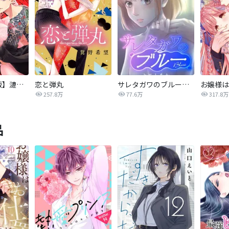
【タテカラー版】漣蒼士に処女を捧ぐ～さあ、じっくり愛でましょうか
恋と弾丸
サレタガワのブルー【タテヨミ】
257.8万
77.6万
317.8万
品