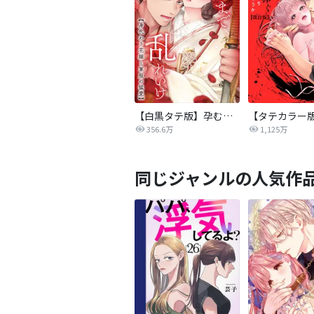
【白黒タテ版】孕むまで乱れいけ～身代わり花嫁と軍服の猛愛
356.6万
1,125万
同じジャンルの人気作