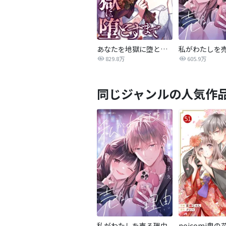
あなたを地獄に堕とすまで
私がわたしを
829.8万
605.9万
同じジャンルの人気作
私がわたしを売る理由
noicomi鬼の