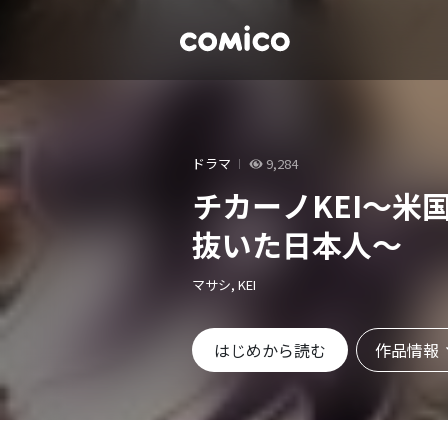
ドラマ
9,284
チカーノKEI～米
抜いた日本人～
マサシ, KEI
作品情報
はじめから読む