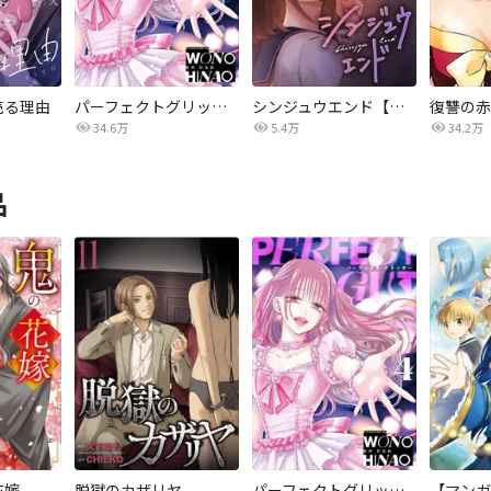
売る理由
パーフェクトグリッター
シンジュウエンド【タテヨミ】
34.6万
5.4万
34.2万
品
花嫁
脱獄のカザリヤ
パーフェクトグリッター