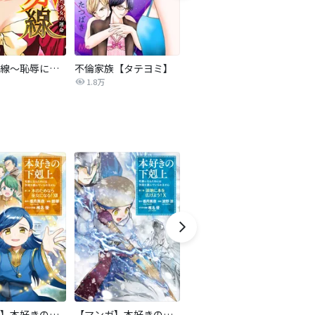
復讐の赤線～恥辱にまみれた少女の運命～【タテヨミ】
不倫家族【タテヨミ】
セフレの品格―プライド―
1.8万
306.3万
【マンガ】本好きの下剋上 第二部
【マンガ】本好きの下剋上 第三部
隣国の王太子が奴隷として売られていたので買ってみました【単話】
ロ