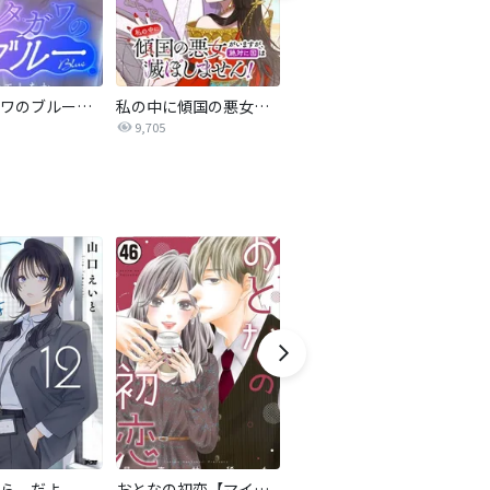
サレタガワのブルー【タテヨミ】
私の中に傾国の悪女がいますが、絶対に国は滅ぼしません！【タテヨミ】
最強ヒモ男に愛されまして
9,705
1.6万
ら、だよ
おとなの初恋【マイクロ】
LOVE SO LIFE