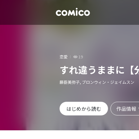
恋愛
19
すれ違うままに【
藤臣美弥子, ブロンウィン・ジェイムスン
作品情報
はじめから読む