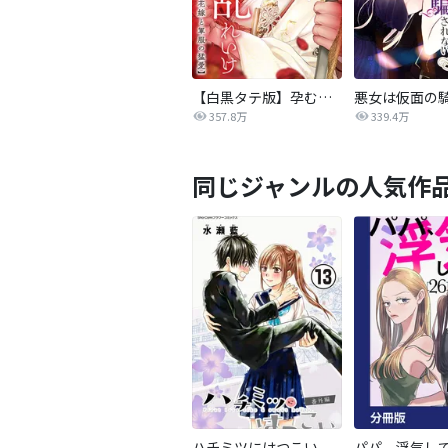
【白黒タテ版】孕むまで乱れいけ～身代わり花嫁と軍服の猛愛
357.8万
339.4万
同じジャンルの人気作
ハチミツにはつこい