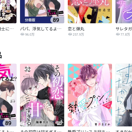
悪女は仮面の騎士に騙されない
パパ、浮気してるよ？娘と二人でクズ夫を捨てます【分冊版】
恋と弾丸
96.0万
257.9万
77.8万
品
パパ、浮気してるよ？娘と二人でクズ夫を捨てます【分冊版】
その初恋は甘すぎる～恋愛処女には刺激が強い～
熱愛プリンス お兄ちゃんはキミが好き
すきだか