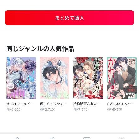
まとめて購入
同じジャンルの人気作品
オレ様マーメイドは発情中～王子様は貧乏学生がお好き～
優しくイジめて溶かして混ぜて
婚約破棄された悪辣オメガは義兄公爵に執着される 【連載版】
かわいいきみ～美人な幼馴染と平凡な僕～
9,190
2,710
7,740
69.7万