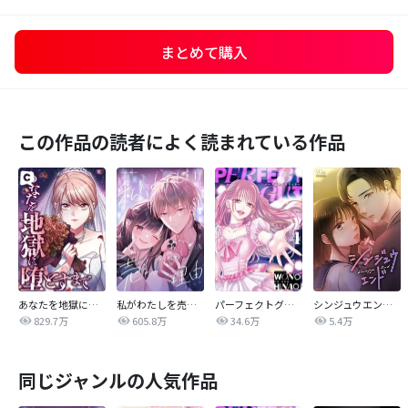
まとめて購入
この作品の読者によく読まれている作品
あなたを地獄に堕とすまで
私がわたしを売る理由
パーフェクトグリッター
シンジュウエンド【タテヨミ】
829.7万
605.8万
34.6万
5.4万
同じジャンルの人気作品