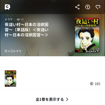
ドラマ
39
夜這い村～日本の淫欲因
習～（単話版）＜夜這い
村～日本の淫欲因習～＞
天ヶ江ルチカ
165
全1巻を表示する