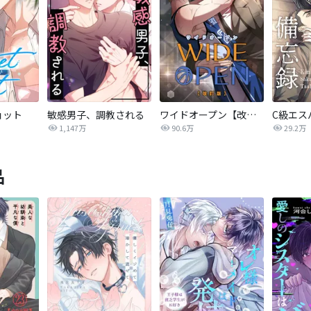
ョット
敏感男子、調教される
ワイドオープン【改訂版】
C級エス
1,147万
90.6万
29.2万
品