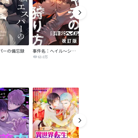
パーの備忘録
事件名：へイル～シャチの狩り方～【改訂版】
異世界で夜の奴隷になりました【改訂版】
激
63.0万
75.5万