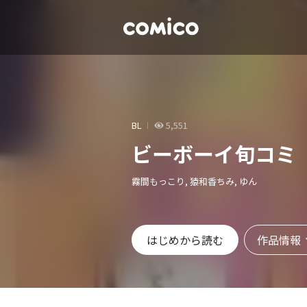
BL
5,551
ビーボーイ旬コミ
霧間もっこり, 猿和香ちみ, ゆん
作品情報
はじめから読む