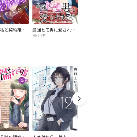
旦那様、私と契約結婚しませんか？【タテヨミ】
最強ヒモ男に愛されまして
Perfect Crime
氷
1.6万
206.5万
甘く濡れる嘘～結婚という名の復讐～
すきだから、だよ
ハチミツにはつこい