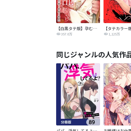
【白黒タテ版】孕むまで乱れいけ～身代わり花嫁と軍服の猛愛
357.0万
1,125万
同じジャンルの人気作
パパ、浮気してるよ？娘と二人でクズ夫を捨てます【分冊版】