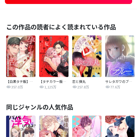
この作品の読者によく読まれている作品
【白黒タテ版】孕むまで乱れいけ～身代わり花嫁と軍服の猛愛
【タテカラー版】漣蒼士に処女を捧ぐ～さあ、じっくり愛でましょうか
恋と弾丸
サレタガワのブルー【タテヨミ】
357.0万
1,125万
257.8万
77.6万
同じジャンルの人気作品