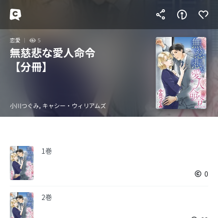
恋愛
5
無慈悲な愛人命令
【分冊】
小川つぐみ, キャシー・ウィリアムズ
1巻
0
2巻