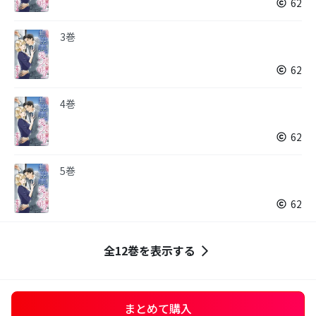
62
3巻
62
4巻
62
5巻
62
全12巻を表示する
まとめて購入