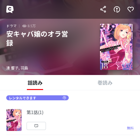
ドラマ
8.5万
安キャバ嬢のオラ営
録
湊 響子, 羽島
話読み
巻読み
レンタルできます
第1話(1)
無料