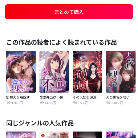
まとめて購入
この作品の読者によく読まれている作品
監視夫を駆除するまで
愛妻弁当は不倫に含まれますか？
その夫婦を破滅させるまで
夫の裏垢を覗いてみたら
170.3万
416.5万
15.4万
130.2万
同じジャンルの人気作品