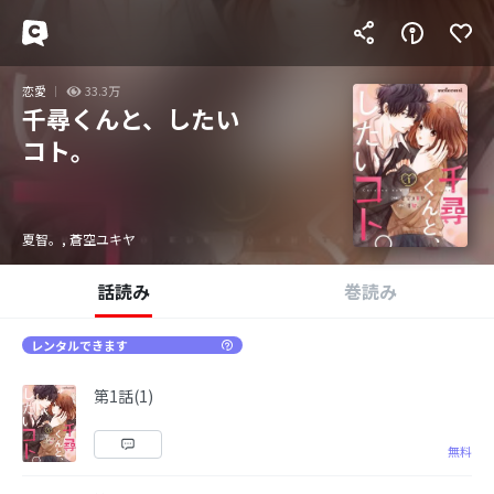
恋愛
33.3万
千尋くんと、したい
コト。
夏智。, 蒼空ユキヤ
話読み
巻読み
レンタルできます
第1話(1)
無料