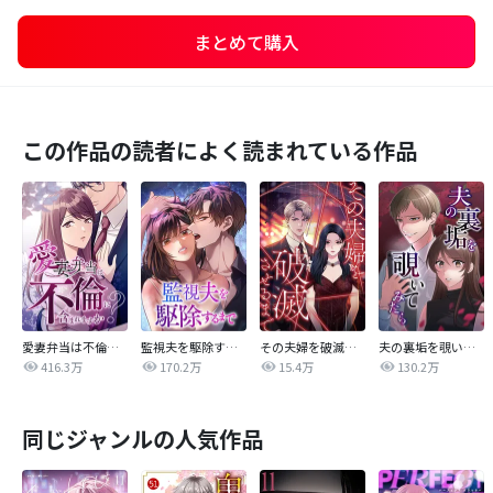
まとめて購入
この作品の読者によく読まれている作品
愛妻弁当は不倫に含まれますか？
監視夫を駆除するまで
その夫婦を破滅させるまで
夫の裏垢を覗いてみたら
416.3万
170.2万
15.4万
130.2万
同じジャンルの人気作品