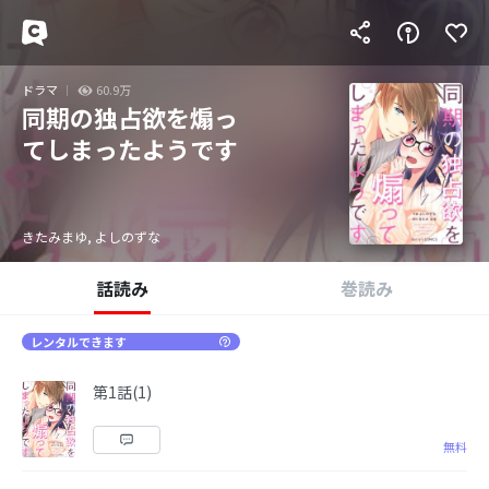
ドラマ
60.9万
同期の独占欲を煽っ
てしまったようです
きたみまゆ, よしのずな
話読み
巻読み
レンタルできます
第1話(1)
無料