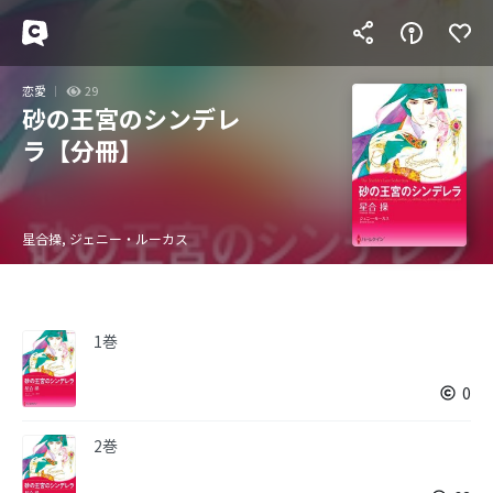
恋愛
29
砂の王宮のシンデレ
ラ【分冊】
星合操, ジェニー・ルーカス
1巻
0
2巻