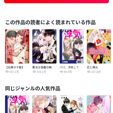
この作品の読者によく読まれている作品
【白黒タテ版】孕むまで乱れいけ～身代わり花嫁と軍服の猛愛
悪女は仮面の騎士に騙されない
パパ、浮気してるよ？娘と二人でクズ夫を捨てます【分冊版】
恋と弾丸
357.2万
339.2万
95.9万
257.8万
同じジャンルの人気作品