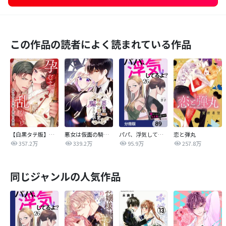
この作品の読者によく読まれている作品
【白黒タテ版】孕むまで乱れいけ～身代わり花嫁と軍服の猛愛
悪女は仮面の騎士に騙されない
パパ、浮気してるよ？娘と二人でクズ夫を捨てます【分冊版】
恋と弾丸
357.2万
339.2万
95.9万
257.8万
同じジャンルの人気作品