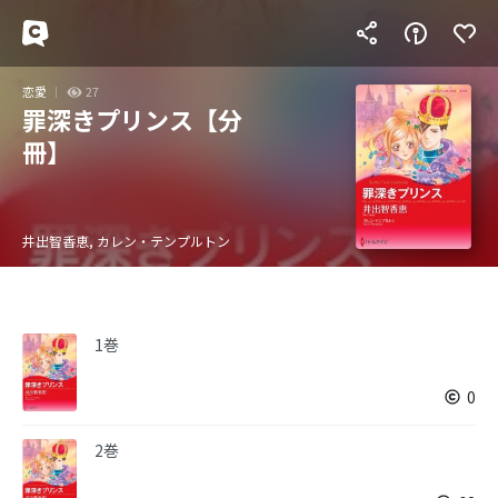
恋愛
27
罪深きプリンス【分
冊】
井出智香恵, カレン・テンプルトン
1巻
0
2巻