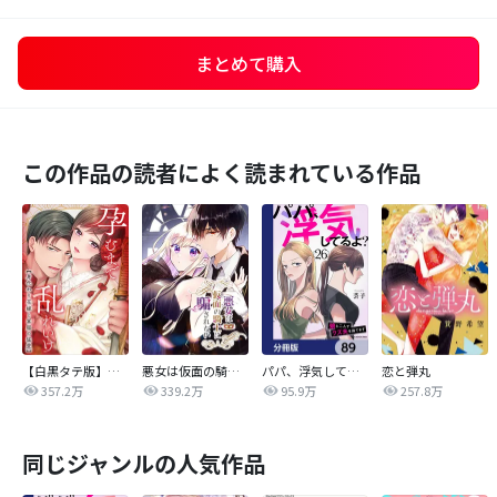
まとめて購入
この作品の読者によく読まれている作品
【白黒タテ版】孕むまで乱れいけ～身代わり花嫁と軍服の猛愛
悪女は仮面の騎士に騙されない
パパ、浮気してるよ？娘と二人でクズ夫を捨てます【分冊版】
恋と弾丸
357.2万
339.2万
95.9万
257.8万
同じジャンルの人気作品