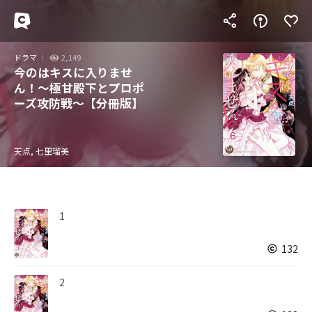
ドラマ
2,149
今のはキスに入りませ
ん！～極甘殿下とプロポ
ーズ攻防戦～【分冊版】
天点, 七里瑠美
1
132
2