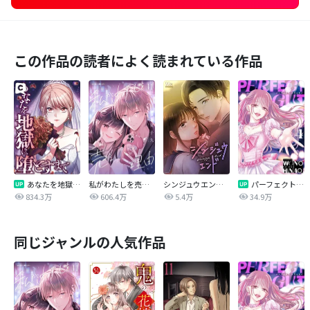
この作品の読者によく読まれている作品
あなたを地獄に堕とすまで
私がわたしを売る理由
シンジュウエンド【タテヨミ】
パーフェクトグリッター
834.3万
606.4万
5.4万
34.9万
同じジャンルの人気作品