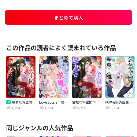
まとめて購入
この作品の読者によく読まれている作品
寡黙な将軍閣下様は魔力ゼロの嫁が好きすぎる～なぜか旦那様の心の声が聞こえます！？～［1話売り］
Love Jossie 黒歴史自作小説の追放令嬢に転生したら冷徹皇子に求婚されました！？
寡黙な将軍閣下様は魔力ゼロの嫁が好きすぎる～なぜか旦那様の心の声が聞こえます！？～
絶望令嬢の華麗なる離婚～幼馴染の大公閣下の溺愛が止まらないのです～
1,294
1,294
3,705
6,294
同じジャンルの人気作品