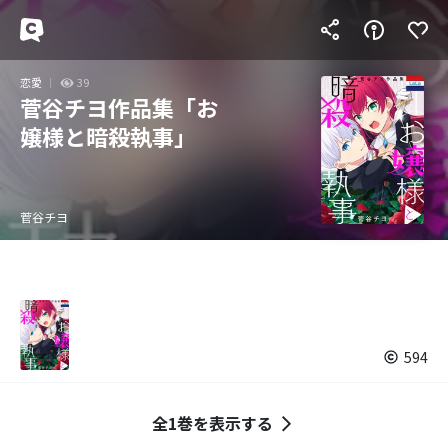
恋愛
39
菅谷チヨ作品集「お
嬢様と暗殺執事」
菅谷チヨ
594
全1巻を表示する