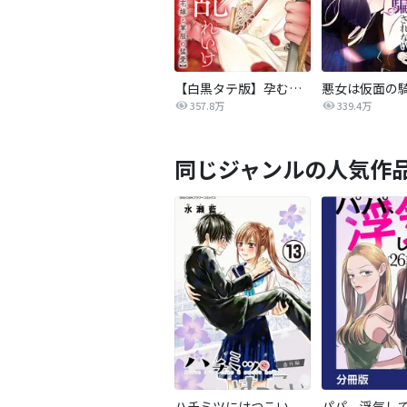
【白黒タテ版】孕むまで乱れいけ～身代わり花嫁と軍服の猛愛
357.8万
339.4万
同じジャンルの人気作
ハチミツにはつこい