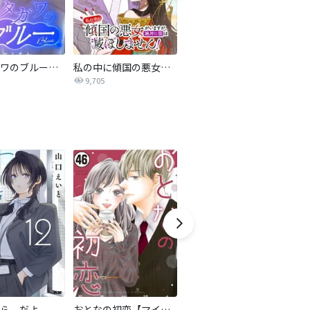
サレタガワのブルー【タテヨミ】
私の中に傾国の悪女がいますが、絶対に国は滅ぼしません！【タテヨミ】
最強ヒモ男に愛されまして
9,705
1.6万
ら、だよ
おとなの初恋【マイクロ】
LOVE SO LIFE