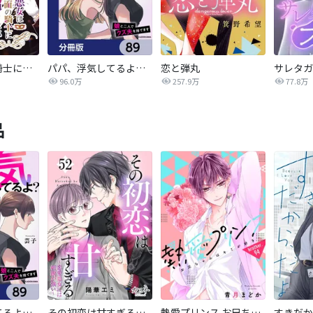
悪女は仮面の騎士に騙されない
パパ、浮気してるよ？娘と二人でクズ夫を捨てます【分冊版】
恋と弾丸
96.0万
257.9万
77.8万
品
パパ、浮気してるよ？娘と二人でクズ夫を捨てます【分冊版】
その初恋は甘すぎる～恋愛処女には刺激が強い～
熱愛プリンス お兄ちゃんはキミが好き
すきだか