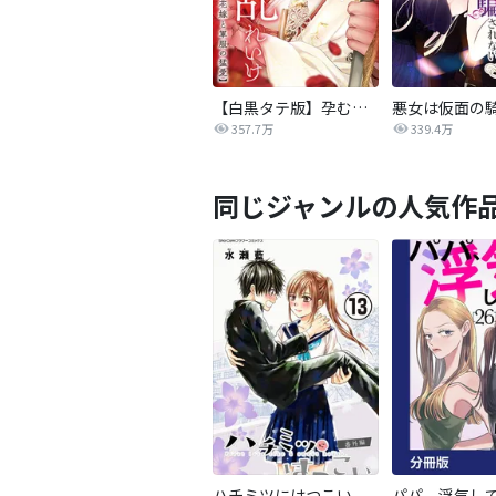
【白黒タテ版】孕むまで乱れいけ～身代わり花嫁と軍服の猛愛
357.7万
339.4万
同じジャンルの人気作
ハチミツにはつこい