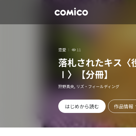
恋愛
11
落札されたキス〈
Ⅰ〉【分冊】
狩野真央, リズ・フィールディング
作品情報
はじめから読む