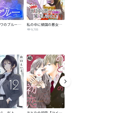
サレタガワのブルー【タテヨミ】
私の中に傾国の悪女がいますが、絶対に国は滅ぼしません！【タテヨミ】
最強ヒモ男に愛されまして
9,705
1.6万
ら、だよ
おとなの初恋【マイクロ】
LOVE SO LIFE