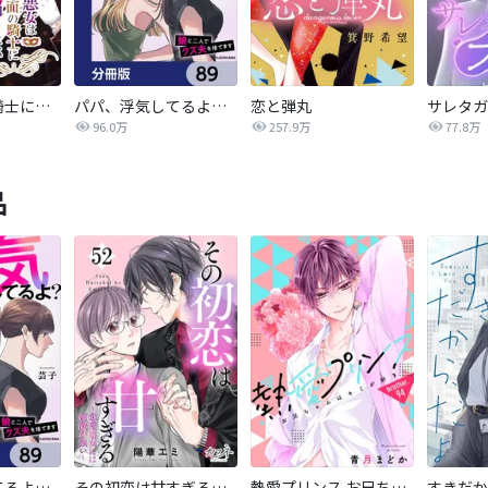
悪女は仮面の騎士に騙されない
パパ、浮気してるよ？娘と二人でクズ夫を捨てます【分冊版】
恋と弾丸
96.0万
257.9万
77.8万
品
パパ、浮気してるよ？娘と二人でクズ夫を捨てます【分冊版】
その初恋は甘すぎる～恋愛処女には刺激が強い～
熱愛プリンス お兄ちゃんはキミが好き
すきだか