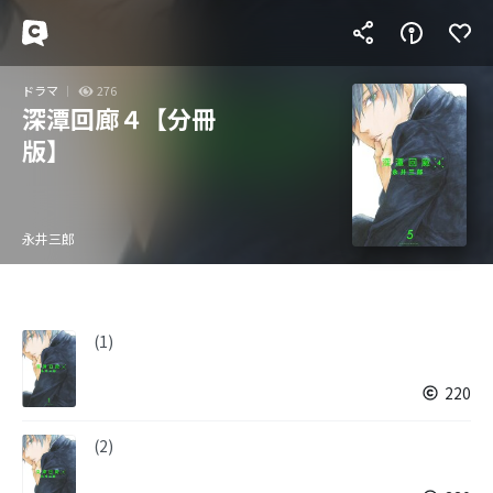
ドラマ
276
深潭回廊４【分冊
版】
永井三郎
(1)
220
(2)