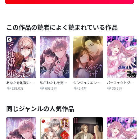
この作品の読者によく読まれている作品
あなたを地獄に堕とすまで
私がわたしを売る理由
シンジュウエンド【タテヨミ】
パーフェクトグリッター
838.0万
607.2万
5.4万
35.3万
同じジャンルの人気作品