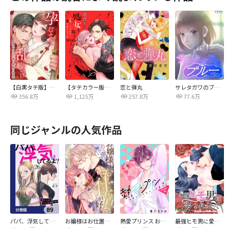
【白黒タテ版】孕むまで乱れいけ～身代わり花嫁と軍服の猛愛
【タテカラー版】漣蒼士に処女を捧ぐ～さあ、じっくり愛でましょうか
恋と弾丸
サレタガワのブルー【タテヨミ】
356.8万
1,125万
257.8万
77.6万
同じジャンルの人気作品
パパ、浮気してるよ？娘と二人でクズ夫を捨てます【分冊版】
お嬢様はお仕置きが好き
熱愛プリンス お兄ちゃんはキミが好き
最強ヒモ男に愛されまして