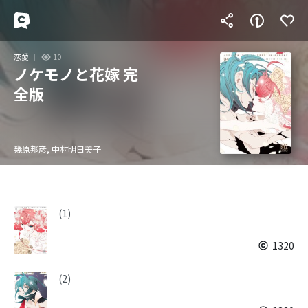
恋愛
10
ノケモノと花嫁 完
全版
幾原邦彦, 中村明日美子
(1)
1320
(2)